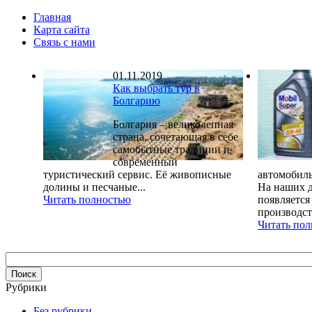
Главная
Карта сайта
Связь с нами
01.11.2019
Как выбрать тур в
Болгарию
Болгария – великолепная
страна, сочетающая в себе
самобытные традиции и
современный
туристический сервис. Её живописные
автомобиль
долины и песчаные...
На наших д
Читать полностью
появляется
производств
Читать по
Рубрики
Без рубрики