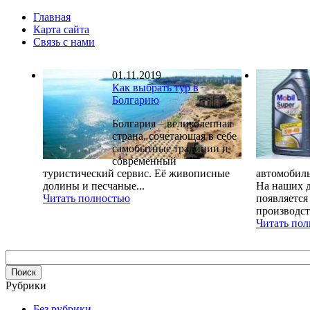
Главная
Карта сайта
Связь с нами
01.11.2019
Как выбрать тур в
Болгарию
Болгария – великолепная
страна, сочетающая в себе
самобытные традиции и
современный
туристический сервис. Её живописные
автомобиль
долины и песчаные...
На наших д
Читать полностью
появляется
производств
Читать по
Рубрики
Без рубрики