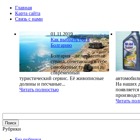
Главная
Карта сайта
Связь с нами
01.11.2019
Как выбрать тур в
Болгарию
Болгария – великолепная
страна, сочетающая в себе
самобытные традиции и
современный
туристический сервис. Её живописные
автомобиль
долины и песчаные...
На наших д
Читать полностью
появляется
производств
Читать по
Рубрики
Без рубрики