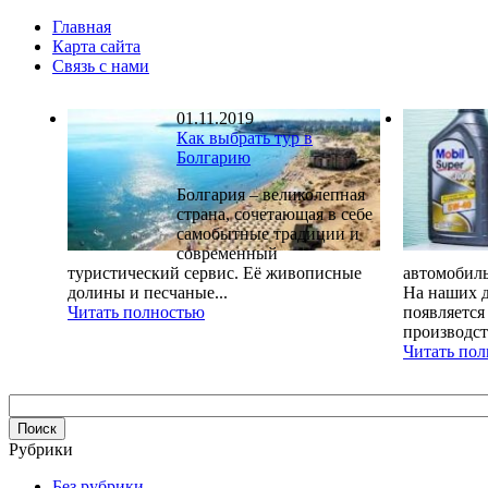
Главная
Карта сайта
Связь с нами
01.11.2019
Как выбрать тур в
Болгарию
Болгария – великолепная
страна, сочетающая в себе
самобытные традиции и
современный
туристический сервис. Её живописные
автомобиль
долины и песчаные...
На наших д
Читать полностью
появляется
производств
Читать по
Рубрики
Без рубрики