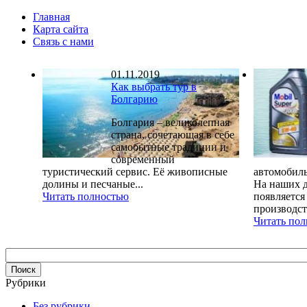
Главная
Карта сайта
Связь с нами
01.11.2019
Как выбрать тур в
Болгарию
Болгария – великолепная
страна, сочетающая в себе
самобытные традиции и
современный
туристический сервис. Её живописные
автомобиль
долины и песчаные...
На наших д
Читать полностью
появляется
производств
Читать по
Рубрики
Без рубрики