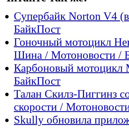
Супербайк Norton V4 (в
БайкПост
Гоночный мотоцикл Her
Шина / Мотоновости / 
Карбоновый мотоцикл M
БайкПост
Талан Скилз-Пиггинз со
скорости / Мотоновости
Skully обновила прило