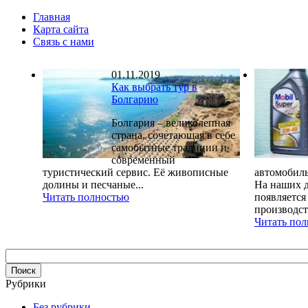
Главная
Карта сайта
Связь с нами
01.11.2019
Как выбрать тур в
Болгарию
Болгария – великолепная
страна, сочетающая в себе
самобытные традиции и
современный
туристический сервис. Её живописные
автомобиль
долины и песчаные...
На наших д
Читать полностью
появляется
производств
Читать по
Рубрики
Без рубрики