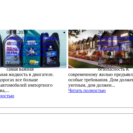
01.11.2019
20.10.2019
Самые лучшие моторные
Современное жи
авто масла вы сможете
комфорт, уют и
приобрести в нашем
безопасность
интернет-магазине
Современное жи
Моторное масло это
комфорт, уют и
самая важная
безопасность К
ная жидкость в двигателе.
современному жилью предъявл
орогах все больше
особые требования. Дом долже
 автомобилей импортного
уютным, дом должен...
а,...
Читать полностью
лностью