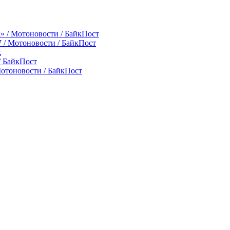
k» / Мотоновости / БайкПост
7 / Мотоновости / БайкПост
k
 / БайкПост
Мотоновости / БайкПост