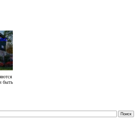
лье:
лье:
яются
н быть