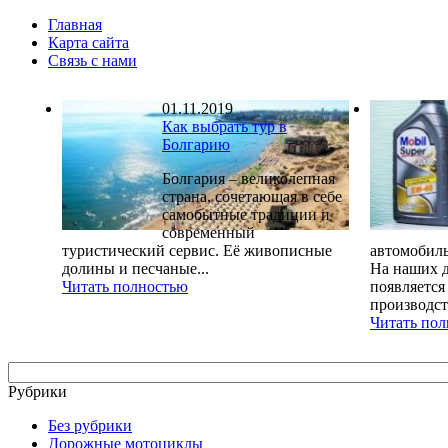
Главная
Карта сайта
Связь с нами
01.11.2019
Как выбрать тур в
Болгарию
Болгария – великолепная
страна, сочетающая в себе
самобытные традиции и
современный
туристический сервис. Её живописные
автомобиль
долины и песчаные...
На наших д
Читать полностью
появляется
производств
Читать по
Рубрики
Без рубрики
Дорожные мотоциклы