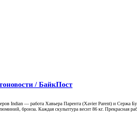
тоновости / БайкПост
в Indian — работа Хавьера Парента (Xavier Parent) и Сержа Буэ
люминий, бронза. Каждая скульптура весит 86 кг. Прекрасная ра